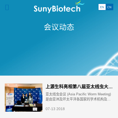
EN
CN
会议动态
上源生科亮相第八届亚太线虫大会(Asia Pacific Worm Meeting)
亚太线虫会议 (Asia Pacific Worm Meeting)
是由亚洲及环太平洋各国家的学术机构及高
校之间轮流主办，每两年举办一次，亚太地
07-13 2018
区秀丽隐杆线虫领域的学者专家都会踊跃参
加，是学界不可多得的交流盛会。同时也是