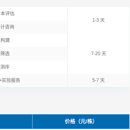
样本评估
1-3 天
设计咨询
体构建
化筛选
7-20 天
证测序
+实验报告
5-7 天
价格（元/株）