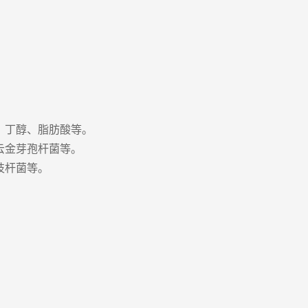
。
、丁醇、脂肪酸等。
云金芽孢杆菌等。
枝杆菌等。