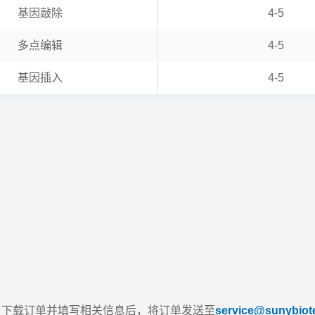
基因敲除
4-5
多点编辑
4-5
基因插入
4-5
，下载订单并填写相关信息后，将订单发送至
service@sunybiot