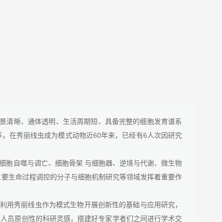
背景清晰、通体透明、生活周期短、具备完整的细胞发育谱系
等。在秀丽线虫成为模式动物近60年来，已经有6人次因研究
细胞自噬与调亡、细胞骨架 与细胞器、逆境与代谢、微生物
重要生命过程调控的分子与细胞机制研究等领域发挥着重要作
组利用秀丽线虫作为模式生物开展创新性的基础与应用研究，
研人员原创性的科研灵感，搭建好专家学者们之间进行学术交