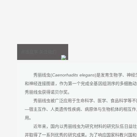
点击蓝字 关注我们
秀丽线虫(
Caenorhadits elegans
)是发育生物学、神
和神经连接图谱，作为第一个完成全基因组测序的多细胞动物
秀丽线虫获得诺贝尔奖。
秀丽线虫被广泛应用于生命科学、医学、食品科学等不
—宿主互作、人类遗传性疾病、病原体与生物机体的相互作
用。
近年来，国内以秀丽线虫为研究材料的研究队伍日益壮
并取得了一系列优秀的研究成果。为了响应国家科教兴国和