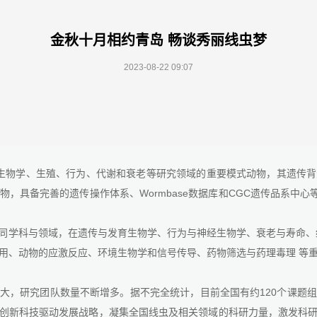
金秋十月相约青岛 畅谈秀丽线虫梦
2023-08-22 09:07
经生物学、生殖、行为、代谢和衰老等研究领域的重要模式动物，其遗传
，具备完善的遗传操作体系、Wormbase数据库和CGC遗传品系中心
同学科与领域，在遗传与发育生物学、行为与神经生物学、衰老与寿命、
用、动物的应激反应、环境生物学和信号传导、药物筛选与药理毒理 等
大，研究团队数量不断增多。据不完全统计，目前全国有约120个课题
创新科技驱动发展战略，凝集全国线虫及相关领域的科研力量，激发科