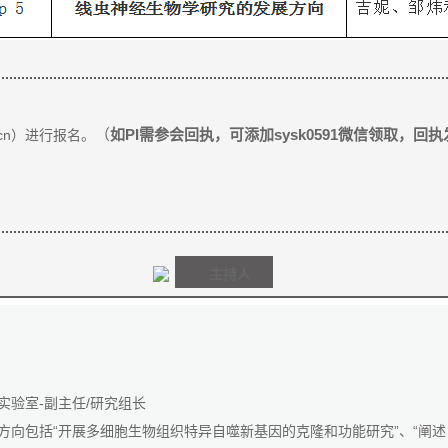
（
如PI需参会回执，可添加sysk0591微信领取，回执发
.cn）进行报名。
主持
人
验室-副主任/研究组长
向包括“开展多细胞生物组织特异自噬新基因的克隆和功能研究”、“阐述